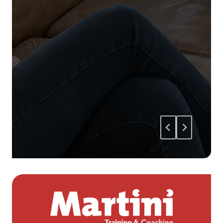
niet alleen individueel groeien, maar
ook van elkaar leren. Kortom, Marjolein
Martini is een professionele, betrokken
en inspirerende trainer die een
waardevolle bijdrage levert aan de
ontwikkeling van deelnemers.
Hidayet Bahadin
,
Trainer & Opleidingsadviseur