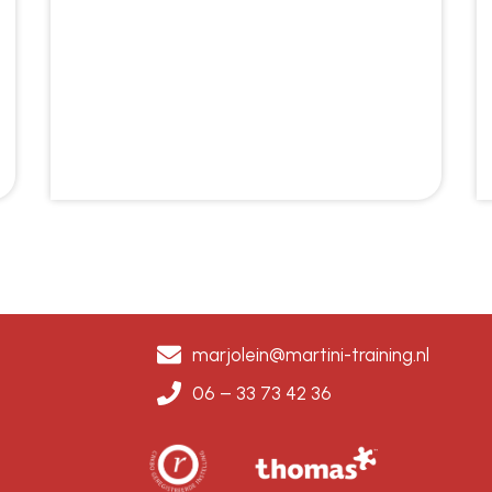
marjolein@martini-training.nl
06 – 33 73 42 36