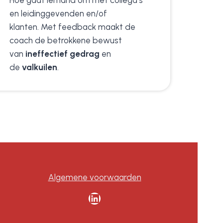
Hoe gaat iemand om met collega’s
en leidinggevenden en/of
klanten. Met feedback maakt de
coach de betrokkene bewust
van
ineffectief gedrag
en
de
valkuilen
.
Algemene voorwaarden
LinkedIn