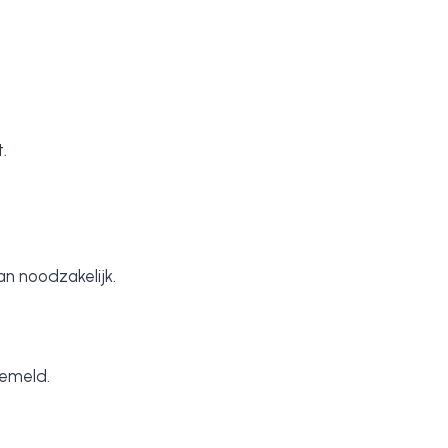
.
n noodzakelijk.
gemeld.