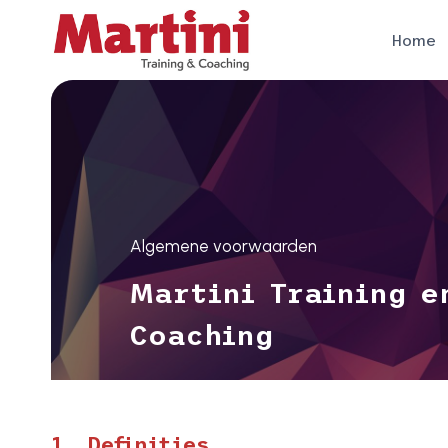
Doorgaan
naar
Home
inhoud
Algemene voorwaarden
Martini Training e
Coaching
1. Definities