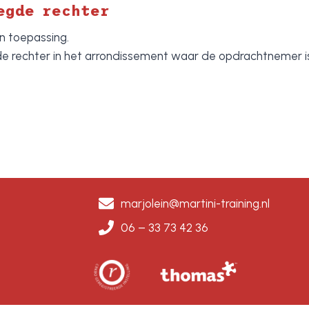
egde rechter
n toepassing.
 rechter in het arrondissement waar de opdrachtnemer is
marjolein@martini-training.nl
06 – 33 73 42 36